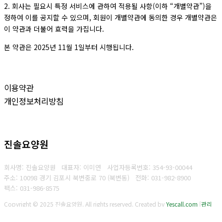
2. 회사는 필요시 특정 서비스에 관하여 적용될 사항(이하 “개별약관”)을
정하여 이를 공지할 수 있으며, 회원이 개별약관에 동의한 경우 개별약관은
이 약관과 더불어 효력을 가집니다.
본 약관은 2025년 11월 1일부터 시행됩니다.
이용약관
개인정보처리방침
진솔요양원
회사명: 진솔요양원 대표자: 이미연
사업자등록번호:
354-93-00044
주소: 10098 경기 김포시 북변중로 70 (북변동)
전화: 031-982-8900
팩스: 031-986-8575
Copyright © 2025 진솔요양원. All rights reserved.
Created by
Yescall.com
[
관리
자
]