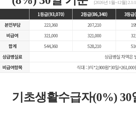
[2026년 1월~12월] 2.1:1
1등급(93,070)
2등급(86,340)
3등급(
본인부담
223,360
207,210
19
비급여
321,000
321,000
32
합계
544,360
528,210
51
상급병실료
상급병실 차액은 
비급여항목
식대 : 3식*2,900원*30일=261,000
기초생활수급자(0%) 3