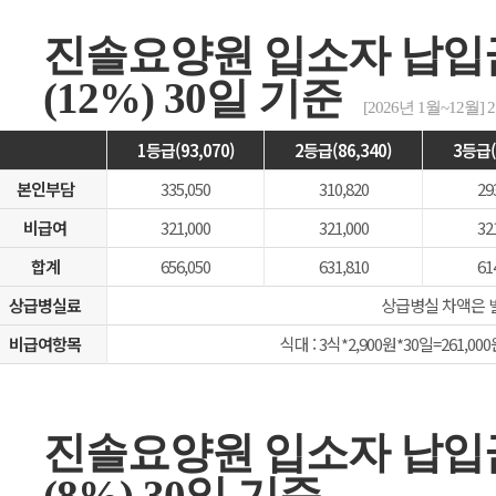
진솔요양원 입소자 납입
(12%) 30일 기준
[2026년 1월~12월] 2.
1등급(93,070)
2등급(86,340)
3등급(
본인부담
335,050
310,820
29
비급여
321,000
321,000
32
합계
656,050
631,810
61
상급병실료
상급병실 차액은 
비급여항목
식대 : 3식*2,900원*30일=261,000
진솔요양원 입소자 납입
(8%) 30일 기준