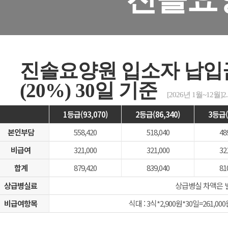
진솔요양원 입소자 납입
(20%) 30일 기준
[2026년 1월~12월]2.
1등급(93,070)
2등급(86,340)
3등급(
본인부담
558,420
518,040
48
비급여
321,000
321,000
32
합계
879,420
839,040
81
상급병실료
상급병실 차액은 
비급여항목
식대 : 3식*2,900원*30일=261,000